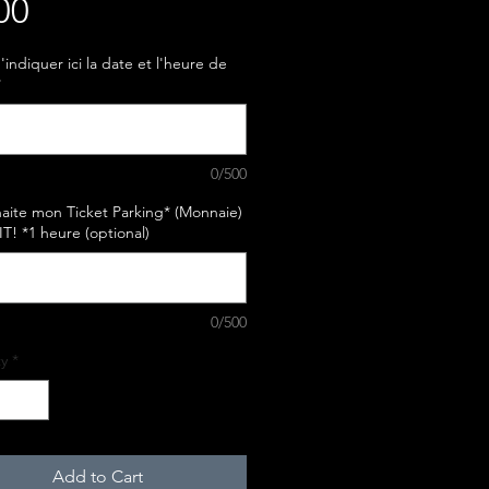
Price
00
'indiquer ici la date et l'heure de
*
0/500
aite mon Ticket Parking* (Monnaie)
! *1 heure (optional)
0/500
y
*
Add to Cart