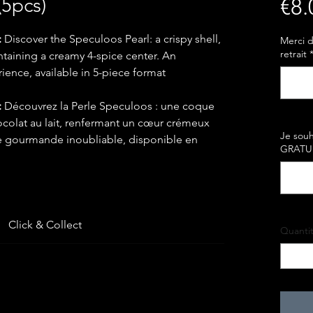
(5pcs)
€8.
:
Discover the Speculoos Pearl: a crispy shell,
Merci d
retrait
ntaining a creamy 4-spice center. An
ence, available in 5-piece format
:
Découvrez la Perle Speculoos : une coque
ocolat au lait, renfermant un cœur crémeux
Je souh
e gourmande inoubliable, disponible en
GRATUIT
Click & Collect
Quantit